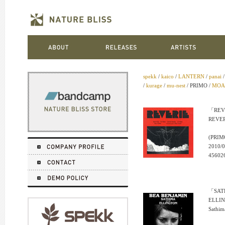
spekk
/
kaico
/
LANTERN
/
panai
/
kurage
/
mu-nest
/ PRIMO /
MOA
「REV
REVE
(PRIM
2010/0
45602
「SATH
ELLI
Sathim