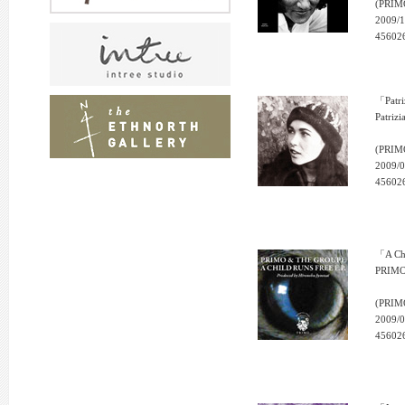
(PRIM
2009/1
45602
「Patri
Patrizia
(PRIM
2009/0
45602
「A Chi
PRIM
(PRIM
2009/0
45602