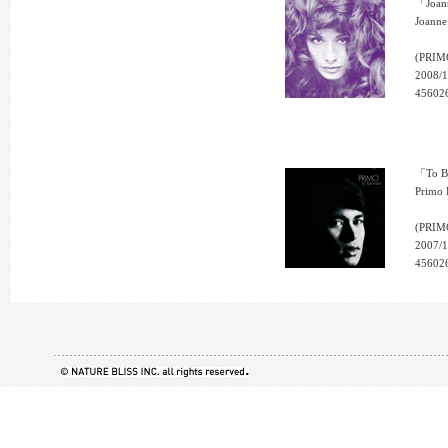
「Joan
Joanne
(PRIM
2008/1
45602
「To B
Primo
(PRIM
2007/1
45602