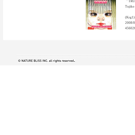
「TRU
Tujiko
(Krg1)
2008/0
45602