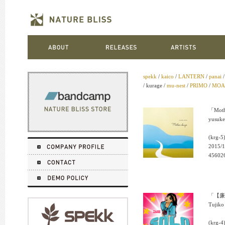
spekk
/
kaico
/
LANTERN
/
panai
/ kurage /
mu-nest
/
PRIMO
/
MOA
「Moth
yusuke
(krg-5
2015/1
45602
「【廉
Tujiko
(krg-4