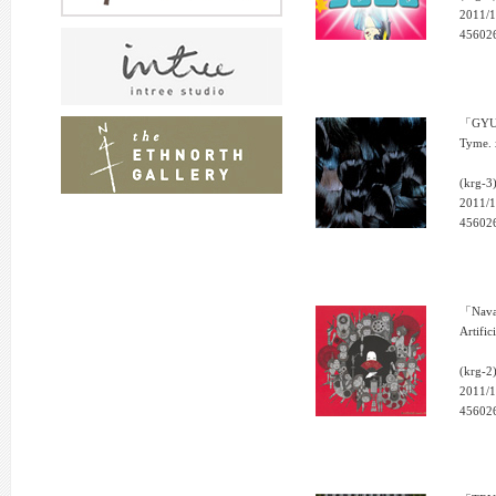
2011/1
45602
「GY
Tyme. 
(krg-3
2011/1
45602
「Nav
Artific
(krg-2
2011/1
45602